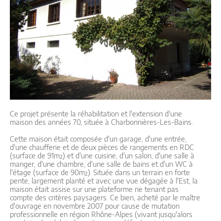
Ce projet présente la réhabilitation et l'extension d'une
maison des années 70, située à Charbonnières-Les-Bains.
Cette maison était composée d'un garage, d'une entrée,
d'une chaufferie et de deux pièces de rangements en RDC
(surface de 91m²) et d'une cuisine, d'un salon, d'une salle à
manger, d'une chambre, d'une salle de bains et d'un WC à
l'étage (surface de 90m²). Située dans un terrain en forte
pente, largement planté et avec une vue dégagée à l'Est, la
maison était assise sur une plateforme ne tenant pas
compte des critères paysagers. Ce bien, acheté par le maître
d'ouvrage en novembre 2007 pour cause de mutation
professionnelle en région Rhône-Alpes (vivant jusqu'alors