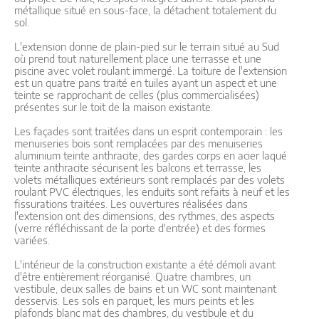
métallique situé en sous-face, la détachent totalement du
sol.
L'extension donne de plain-pied sur le terrain situé au Sud
où prend tout naturellement place une terrasse et une
piscine avec volet roulant immergé. La toiture de l'extension
est un quatre pans traité en tuiles ayant un aspect et une
teinte se rapprochant de celles (plus commercialisées)
présentes sur le toit de la maison existante.
Les façades sont traitées dans un esprit contemporain : les
menuiseries bois sont remplacées par des menuiseries
aluminium teinte anthracite, des gardes corps en acier laqué
teinte anthracite sécurisent les balcons et terrasse, les
volets métalliques extérieurs sont remplacés par des volets
roulant PVC électriques, les enduits sont refaits à neuf et les
fissurations traitées. Les ouvertures réalisées dans
l'extension ont des dimensions, des rythmes, des aspects
(verre réfléchissant de la porte d'entrée) et des formes
variées.
L'intérieur de la construction existante a été démoli avant
d'être entièrement réorganisé. Quatre chambres, un
vestibule, deux salles de bains et un WC sont maintenant
desservis. Les sols en parquet, les murs peints et les
plafonds blanc mat des chambres, du vestibule et du