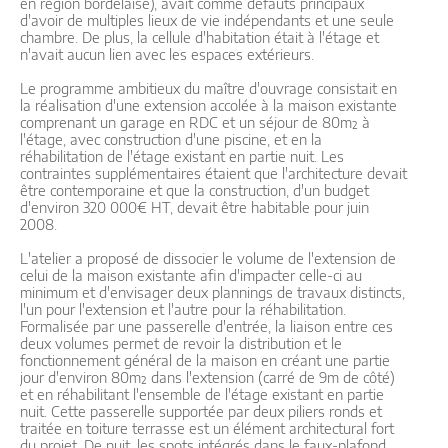
en région bordelaise), avait comme défauts principaux
d'avoir de multiples lieux de vie indépendants et une seule
chambre. De plus, la cellule d'habitation était à l'étage et
n'avait aucun lien avec les espaces extérieurs.
Le programme ambitieux du maître d'ouvrage consistait en
la réalisation d'une extension accolée à la maison existante
comprenant un garage en RDC et un séjour de 80m² à
l'étage, avec construction d'une piscine, et en la
réhabilitation de l'étage existant en partie nuit. Les
contraintes supplémentaires étaient que l'architecture devait
être contemporaine et que la construction, d'un budget
d'environ 320 000€ HT, devait être habitable pour juin
2008.
L'atelier a proposé de dissocier le volume de l'extension de
celui de la maison existante afin d'impacter celle-ci au
minimum et d'envisager deux plannings de travaux distincts,
l'un pour l'extension et l'autre pour la réhabilitation.
Formalisée par une passerelle d'entrée, la liaison entre ces
deux volumes permet de revoir la distribution et le
fonctionnement général de la maison en créant une partie
jour d'environ 80m² dans l'extension (carré de 9m de côté)
et en réhabilitant l'ensemble de l'étage existant en partie
nuit. Cette passerelle supportée par deux piliers ronds et
traitée en toiture terrasse est un élément architectural fort
du projet. De nuit, les spots intégrés dans le faux-plafond