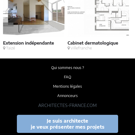
Extension indépendante
Cabinet dermatologique
c
Taizé
Villefranche
Qui sommes nous ?
FAQ
Mentions légales
Annonceurs
ARCHITECTES-FRANCE.COM
Je suis architecte
je veux présenter mes projets