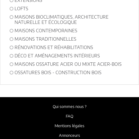
EXTENSIONS
LOFTS
MAISONS BIOCLIMATIQUES, ARCHITECTURE
NATURELLE ET ÉCOLOGIQUE
MAISONS CONTEMPORAINES
MAISONS TRADITIONNELLES
RÉNOVATIONS ET RÉHABILITATIONS
DÉCO ET AMÉNAGEMENTS INTÉRIEURS
MAISONS OSSATURE ACIER OU MIXTE ACIER-BOIS
OSSATURES BOIS - CONSTRUCTION BOIS
Qui sommes nous ?
FAQ
Mentions légales
Annonceurs